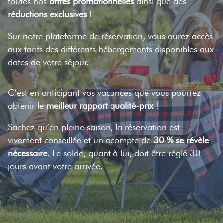
toutes nos
offres promotionnelles
ainsi que des
réductions exclusives
!
Sur notre plateforme de réservation, vous aurez accès
aux tarifs des différents hébergements disponibles aux
dates de votre séjour.
C’est en anticipant vos vacances que vous pourrez
obtenir le
meilleur rapport qualité-prix
!
Sachez qu’en pleine saison, la réservation est
vivement conseillée et un acompte de
30 % se révèle
nécessaire
. Le solde, quant à lui, doit être réglé 30
jours avant votre arrivée.